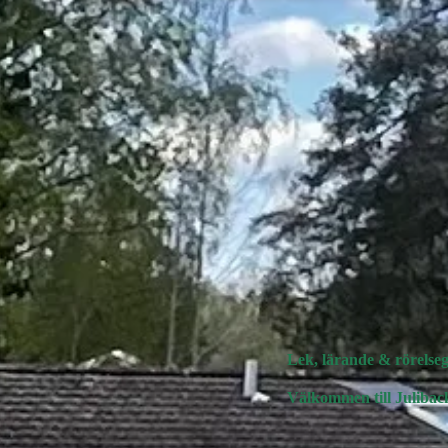
Lek, lärande & rörelseg
Välkommen till Juliback