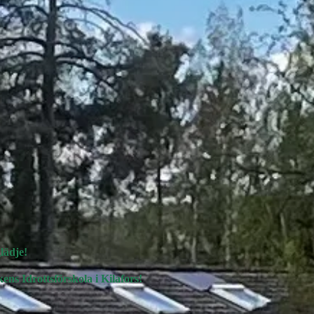
lädje!
ens Idrottsförskola i Kilafors!